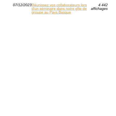
07/12/2023
Réunissez vos collaborateurs lors
4 442
d'un séminaire dans notre gîte de
affichages
groupe au Pays Basque