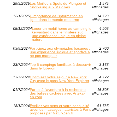
29/3/2025
Les Meilleurs Spots de Plongée et
1 575
Snorkeling aux Maldives
affichages
12/1/2025
L'importance de l'information en
14 793
ligne dans le monde moderne
affichages
08/12/2024
Louer un mobil home au camping le
4 905
kervastard dans le finistère sud :
affichages
une expérience unique en pleine
nature
03/9/2024
Participez aux olympiades basques :
2 700
une expérience ludique et sportive à
affichages
ne pas manquer
23/7/2024
Top 5 campings familiaux à découvrir
3 163
dans le luberon
affichages
13/7/2024
Optimisez votre séjour à New York
4 792
City avec le pass New York Explorer
affichages
01/7/2024
Partez à l'aventure à la recherche
16 503
des balises cachées avec Arteka-
affichages
eh.com
18/1/2024
Éveillez vos sens et votre sensualité
51 735
avec les massages naturistes à Paris
affichages
proposés par Natur-Zen.fr