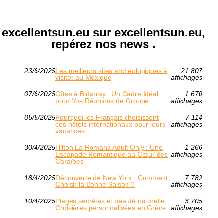
excellentsun.eu sur excellentsun.eu,
repérez nos news .
23/6/2025
Les meilleurs sites archéologiques à
21 807
visiter au Mexique
affichages
07/6/2025
Gîtes à Bidarray : Un Cadre Idéal
1 670
pour Vos Réunions de Groupe
affichages
05/5/2025
Pourquoi les Français choisissent
7 114
ces hôtels internationaux pour leurs
affichages
vacances
30/4/2025
Hilton La Romana Adult Only : Une
1 266
Escapade Romantique au Cœur des
affichages
Caraïbes
18/4/2025
Découverte de New York : Comment
7 782
Choisir la Bonne Saison ?
affichages
10/4/2025
Plages secrètes et beauté naturelle :
3 705
Croisières personnalisées en Grèce
affichages