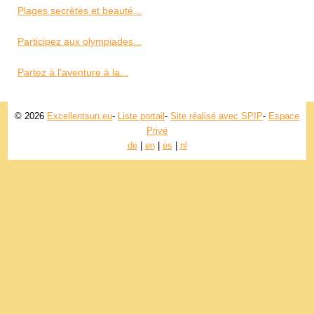
Plages secrètes et beauté...
Participez aux olympiades...
Partez à l'aventure à la...
© 2026
Excellentsun.eu
-
Liste portail
-
Site réalisé avec SPIP
-
Espace
Privé
de
|
en
|
es
|
nl