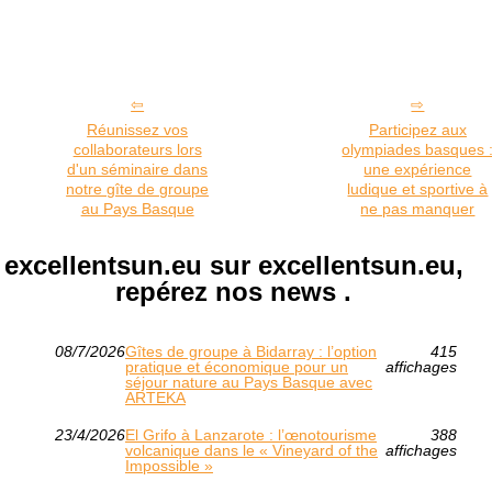
Réunissez vos
Participez aux
collaborateurs lors
olympiades basques 
d'un séminaire dans
une expérience
notre gîte de groupe
ludique et sportive à
au Pays Basque
ne pas manquer
excellentsun.eu sur excellentsun.eu,
repérez nos news .
08/7/2026
Gîtes de groupe à Bidarray : l’option
415
pratique et économique pour un
affichages
séjour nature au Pays Basque avec
ARTEKA
23/4/2026
El Grifo à Lanzarote : l’œnotourisme
388
volcanique dans le « Vineyard of the
affichages
Impossible »