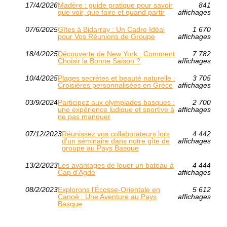
17/4/2026
Madère : guide pratique pour savoir
841
que voir, que faire et quand partir
affichages
07/6/2025
Gîtes à Bidarray : Un Cadre Idéal
1 670
pour Vos Réunions de Groupe
affichages
18/4/2025
Découverte de New York : Comment
7 782
Choisir la Bonne Saison ?
affichages
10/4/2025
Plages secrètes et beauté naturelle :
3 705
Croisières personnalisées en Grèce
affichages
03/9/2024
Participez aux olympiades basques :
2 700
une expérience ludique et sportive à
affichages
ne pas manquer
07/12/2023
Réunissez vos collaborateurs lors
4 442
d'un séminaire dans notre gîte de
affichages
groupe au Pays Basque
13/2/2023
Les avantages de louer un bateau à
4 444
Cap d’Agde
affichages
08/2/2023
Explorons l'Écosse-Orientale en
5 612
Canoë : Une Aventure au Pays
affichages
Basque