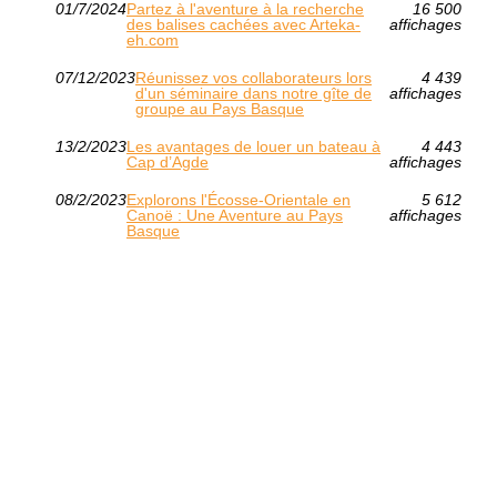
01/7/2024
Partez à l'aventure à la recherche
16 500
des balises cachées avec Arteka-
affichages
eh.com
07/12/2023
Réunissez vos collaborateurs lors
4 439
d'un séminaire dans notre gîte de
affichages
groupe au Pays Basque
13/2/2023
Les avantages de louer un bateau à
4 443
Cap d’Agde
affichages
08/2/2023
Explorons l'Écosse-Orientale en
5 612
Canoë : Une Aventure au Pays
affichages
Basque