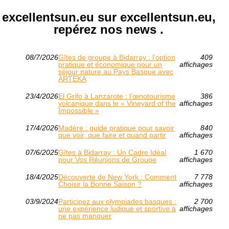
excellentsun.eu sur excellentsun.eu,
repérez nos news .
08/7/2026
Gîtes de groupe à Bidarray : l’option
409
pratique et économique pour un
affichages
séjour nature au Pays Basque avec
ARTEKA
23/4/2026
El Grifo à Lanzarote : l’œnotourisme
386
volcanique dans le « Vineyard of the
affichages
Impossible »
17/4/2026
Madère : guide pratique pour savoir
840
que voir, que faire et quand partir
affichages
07/6/2025
Gîtes à Bidarray : Un Cadre Idéal
1 670
pour Vos Réunions de Groupe
affichages
18/4/2025
Découverte de New York : Comment
7 778
Choisir la Bonne Saison ?
affichages
03/9/2024
Participez aux olympiades basques :
2 700
une expérience ludique et sportive à
affichages
ne pas manquer