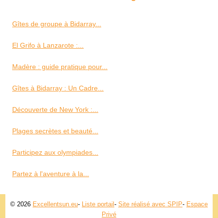
Gîtes de groupe à Bidarray...
El Grifo à Lanzarote :...
Madère : guide pratique pour...
Gîtes à Bidarray : Un Cadre...
Découverte de New York :...
Plages secrètes et beauté...
Participez aux olympiades...
Partez à l'aventure à la...
© 2026
Excellentsun.eu
-
Liste portail
-
Site réalisé avec SPIP
-
Espace
Privé